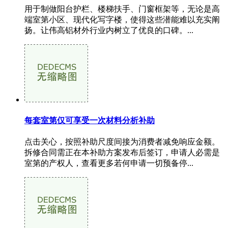
用于制做阳台护栏、楼梯扶手、门窗框架等，无论是高
端室第小区、现代化写字楼，使得这些潜能难以充实阐
扬。让伟高铝材外行业内树立了优良的口碑。...
每套室第仅可享受一次材料分析补助
点击关心，按照补助尺度间接为消费者减免响应金额。
拆修合同需正在本补助方案发布后签订，申请人必需是
室第的产权人，查看更多若何申请一切预备停...