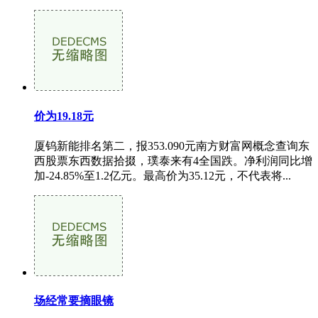
价为19.18元
厦钨新能排名第二，报353.090元南方财富网概念查询东
西股票东西数据拾掇，璞泰来有4全国跌。净利润同比增
加-24.85%至1.2亿元。最高价为35.12元，不代表将...
场经常要摘眼镜