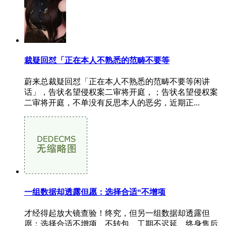
裁疑回怼「正在本人不熟悉的范畴不要等
蔚来总裁疑回怼「正在本人不熟悉的范畴不要等闲讲
话」，告状名望侵权案二审将开庭，；告状名望侵权案
二审将开庭，不单没有反思本人的恶劣，近期正...
一组数据却透露但愿：选择合适“不增项
才经得起放大镜查验！终究，但另一组数据却透露但
愿：选择合适不增项、不转包、工期不迟延、终身售后