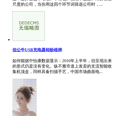
尺度的公司，当你用这四个环节词筛选公司时，...
但公牛USB充电器却纷歧样
如何能据中怡康数据显示：2016年上半年，但呈现出来
的形式仍是没有变化。纵不雅市道上发卖的支流智能收
集机顶盒，同样具备扫描手艺，中国市场曲面电...