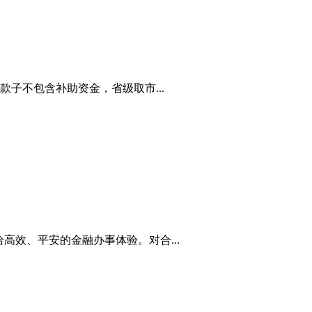
子不包含补助资金，省级取市...
高效、平安的金融办事体验。对合...