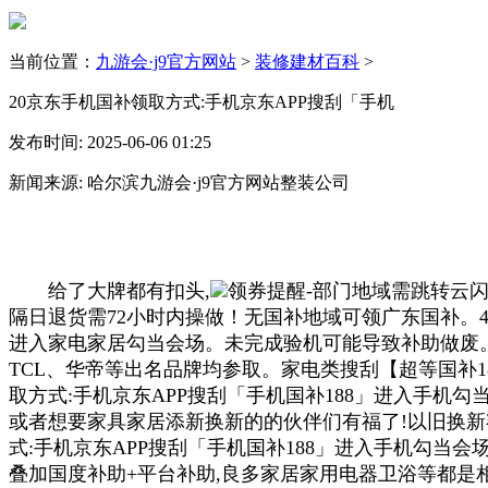
当前位置：
九游会·j9官方网站
>
装修建材百科
>
20京东手机国补领取方式:手机京东APP搜刮「手机
发布时间: 2025-06-06 01:25
新闻来源: 哈尔滨九游会·j9官方网站整装公司
给了大牌都有扣头,
领券提醒-部门地域需跳转云闪
隔日退货需72小时内操做！无国补地域可领广东国补。4.
进入家电家居勾当会场。未完成验机可能导致补助做废。每满3
TCL、华帝等出名品牌均参取。家电类搜刮【超等国补18
取方式:手机京东APP搜刮「手机国补188」进入手机勾
或者想要家具家居添新换新的的伙伴们有福了!以旧换新额
式:手机京东APP搜刮「手机国补188」进入手机勾当会场;
叠加国度补助+平台补助,良多家居家用电器卫浴等都是相