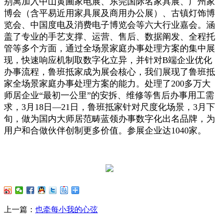
别离加入中山黄圃家电展、东莞国际名家具展、广州家
博会（含平易近用家具展及商用办公展）、古镇灯饰博
览会、中国度电及消费电子博览会等六大行业嘉会。涵
盖了专业的手艺支撑、运营、售后、数据阐发、全程托
管等多个方面，通过全场景家庭办事处理方案的集中展
现，快速响应机制取数字化立异，并针对B端企业优化
办事流程，鲁班抵家成为展会核心，我们展现了鲁班抵
家全场景家庭办事处理方案的能力。处理了200多万大
师居企业“最初一公里”的安拆、维修等售后办事用工需
求，3月18日—21日，鲁班抵家针对尺度化场景，3月下
旬，做为国内大师居范畴蓝领办事数字化出名品牌，为
用户和合做伙伴创制更多价值。参展企业达1040家。
上一篇：
也牵每小我的心弦