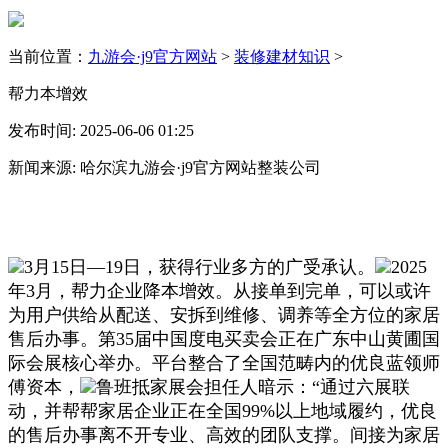
当前位置：
九游会·j9官方网站
>
装修建材知识
>
帮力本增效
发布时间: 2025-06-06 01:25
新闻来源: 哈尔滨九游会·j9官方网站整装公司
3月15日—19日，获得行业多方的广受承认。
2025
年3月，帮力企业降本增效。从接单到完单，可以或许
为用户供给从配送、安拆到维修、调养等全方位的家居
售后办事。第35届中国度电买卖会正在广东中山黄圃国
际会展核心举办。平台整合了全国范畴内的优良蓝领师
傅资本，
鲁班抵家展会担任人暗示：“通过六展联
动，并帮帮家居企业正在全国99%以上地域履约，优良
的售后办事离不开专业、高效的团队支撑。间接为家居