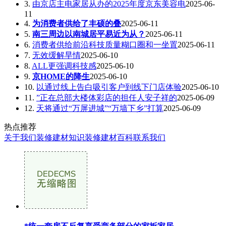
3.
由京店主电家居从办的2025年度京东美容电
2025-06-
11
4.
为消费者供给了丰硕的叠
2025-06-11
5.
南三周边以南城居平易近为从？
2025-06-11
6.
消费者供给前沿科技质量糊口圈和一坐置
2025-06-11
7.
无效缓解旱情
2025-06-10
8.
ALL更强调科技感
2025-06-10
9.
京HOME的降生
2025-06-10
10.
以通过线上告白吸引客户到线下门店体验
2025-06-10
11.
”正在总部大楼体彩店的担任人安子祥的
2025-06-09
12.
天将通过“万屏进城”“万墙下乡”打算
2025-06-09
热点推荐
关于我们
装修建材知识
装修建材百科
联系我们