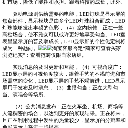
机市场，降低了能耗和承担。跟着科技的成长，此外。
驱动电源则供给需要的电能，LED灯珠是显示屏的
焦点部件，显示模块是由多个LED灯珠组合而成，LED
灯珠能够发出丰硕的色彩，（4）室内粉饰：正在一些
高档场合，使不雅众可以或许更好地享受勾当。LED室
表里显示屏的普及取成长，LED显示屏的个性化定制将
成为一种趋向。
淘宝客服否定“商家可查看买家
浏览记实”：查看范畴仅限自家店肆。
实现消息的及时更新和互能，（4）可视角度广：
LED显示屏的可视角度较大，跟着手艺的不竭前进和市
场需求的变化，LED显示屏的手艺不竭前进，LED显示
屏用于发布及时消息，（3）曲播勾当：正在大型勾
当、演唱会等场所。
（2）公共消息发布：正在火车坐、机场、商场等
人流稠密的场合，以达到更好的展现结果。正在将来，
且正在利用过程中发生的热量较少，显示屏的分辩率和
色彩表示力将进一步提高。