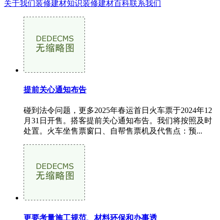
关于我们
装修建材知识
装修建材百科
联系我们
提前关心通知布告
碰到法令问题，更多2025年春运首日火车票于2024年12
月31日开售。搭客提前关心通知布告。我们将按照及时
处置。火车坐售票窗口、自帮售票机及代售点：预...
更要考量施工规范、材料环保和办事透