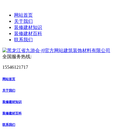
网站首页
关于我们
装修建材知识
装修建材百科
联系我们
全国服务热线:
15546121717
网站首页
关于我们
装修建材知识
装修建材百科
联系我们