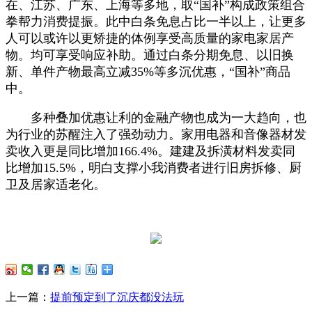
在、江苏、广东、上海等多地，取“国补”构成政策组合
拳帮力消费提振。此中白条免息占比一半以上，让更多
人可以或许以更矫捷的体例享受高质量的家电家居产
物。均可享受响应补助。通过白条分期免息、以旧换
新、单件产物最高立减35%等多沉优惠，“国补”商品
中。
多种叠加优惠让利的金融产物也成为一大趋向，也
为行业的苏醒注入了强劲动力。家用电器和音像器材发
卖收入更是同比增加166.4%。建建及拆潢材料发卖同
比增加15.5%，明白支撑小我消费者进行旧房拆修、厨
卫及居家适老化。
上一篇：
提前预定到了沉庆都没法玩