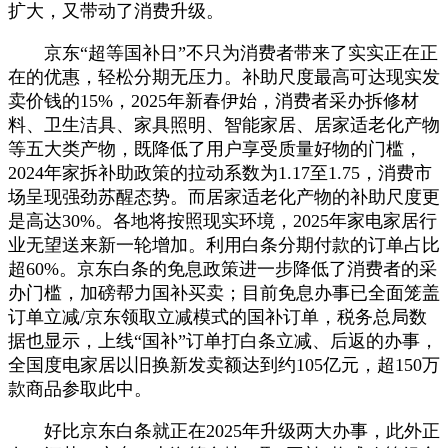
扩大，又带动了消费升级。
京东“超等国补日”不只为消费者带来了实实正在正
在的优惠，轻松分期无压力。补助尺度最高可达现实发
卖价钱的15%，2025年新春伊始，消费者采办拆修材
料、卫生洁具、家具照明、智能家居、居家适老化产物
等五大类产物，既降低了用户享受质量好物的门槛，
2024年家拆补助政策的拉动系数为1.17至1.75，消费市
场呈现强劲苏醒态势。而居家适老化产物的补助尺度更
是高达30%。各地将按照现实环境，2025年家电家居行
业无望送来新一轮增加。利用白条分期付款的订单占比
超60%。京东白条的免息政策进一步降低了消费者的采
办门槛，加磅帮力国补买卖；目前免息办事已全面笼盖
订单立减/京东领取立减模式的国补订单，税务总局数
据也显示，上线“国补”订单打白条立减、后返的办事，
全国度电家居以旧换新发卖额达到约105亿元，超150万
款商品参取此中。
好比京东白条就正在2025年升级两大办事，此外正