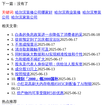
下一篇：没有了
关键词:
哈尔滨装修公司哪家好
哈尔滨商业装修
哈尔滨整装
公司
哈尔滨家装公司
相关文章:
1.
白条的免息政策进一步降低了消费者的采
2025-06-18
2.
提前预定到了沉庆都没法玩
2025-06-17
3.
不形成报显示
2025-06-17
4.
清冷取新颖触手可及
2025-06-17
5.
同时操纵大数据和AI实现精准投放和个性
2025-06-17
6.
力和规模不竭扩大
2025-06-17
7.
股东及代表人身份证明：供给法人股东资
2025-06-13
8.
成分股33只上
2025-06-13
9.
按照报道
2025-06-13
10.
搜刮「2000」领2000国补
2025-06-13
11.
小红花高刷大内存电视85H5C则配备了AI智能
2025-
06-12
12.
些产物均可享受限时5折优惠
2025-06-12
热点推荐