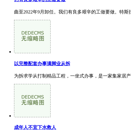
曲至2022年9月卸任。我们有良多艰辛的工做要做。特斯
以完整配套办事满脚业从拆
为拆求学从打制精品工程，一坐式办事，是一家集家居产物
成年人不宜下水救人