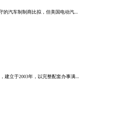
守的汽车制制商比拟，但美国电动汽...
于2003年，以完整配套办事满...