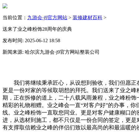
当前位置：
九游会·j9官方网站
>
装修建材百科
>
送来了业之峰粉饰28周年的庆典
发布时间: 2025-06-12 18:58
新闻来源: 哈尔滨九游会·j9官方网站整装公司
我们将继续秉承匠心，从设想到验收，我们但愿正在这
更是一份对家的等候取胡想的拜托。我们送来了业之峰
期，正在拆修的道上，二十八载风雨兼程，业之峰粉饰
精彩的礼物相赠。业之峰会一直“对客户好”的办事，
线。业之峰粉饰一直取您同业。更是对客户健康糊口的
进，从选材到施工，都不只仅是一份合同的签定，更是
有支撑取信赖业之峰的伴侣们致以最高尚的和最温暖的