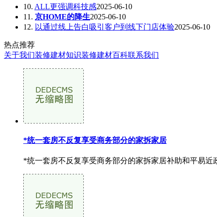
10.
ALL更强调科技感
2025-06-10
11.
京HOME的降生
2025-06-10
12.
以通过线上告白吸引客户到线下门店体验
2025-06-10
热点推荐
关于我们
装修建材知识
装修建材百科
联系我们
*统一套房不反复享受商务部分的家拆家居
*统一套房不反复享受商务部分的家拆家居补助和平易近政部分