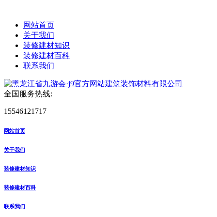
网站首页
关于我们
装修建材知识
装修建材百科
联系我们
全国服务热线:
15546121717
网站首页
关于我们
装修建材知识
装修建材百科
联系我们