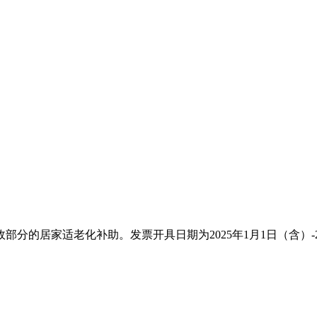
的居家适老化补助。发票开具日期为2025年1月1日（含）-202