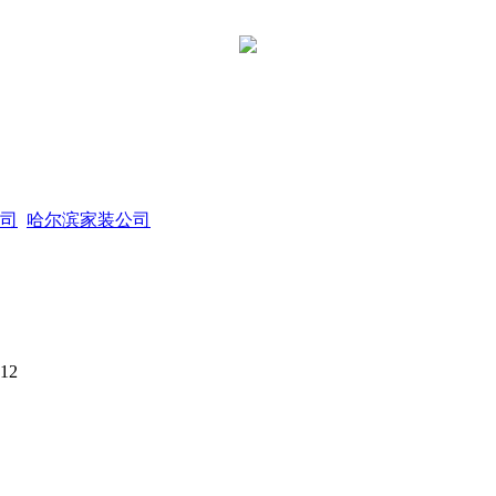
司
哈尔滨家装公司
-12